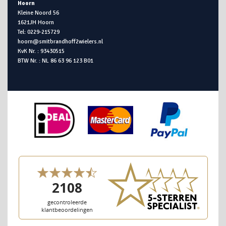
Hoorn
Kleine Noord 56
1621JH Hoorn
Tel: 0229-215729
hoorn@smitbrandhoff2wielers.nl
KvK Nr. : 93430515
BTW Nr. : NL 86 63 96 123 B01