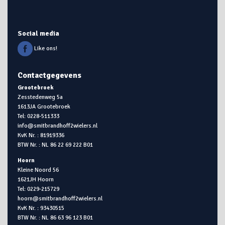
Social media
Like ons!
Contactgegevens
Grootebroek
Zesstedenweg 5a
1613JA Grootebroek
Tel: 0228-511333
info@smitbrandhoff2wielers.nl
KvK Nr. : 81919336
BTW Nr. : NL 86 22 69 222 B01
Hoorn
Kleine Noord 56
1621JH Hoorn
Tel: 0229-215729
hoorn@smitbrandhoff2wielers.nl
KvK Nr. : 93430515
BTW Nr. : NL 86 63 96 123 B01