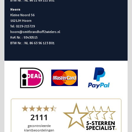
BTW Nr. : NL 86 22 69 222 B01
Hoorn
Kleine Noord 56
1621JH Hoorn
Tel: 0229-215729
hoorn@smitbrandhoff2wielers.nl
KvK Nr. : 93430515
BTW Nr. : NL 86 63 96 123 B01