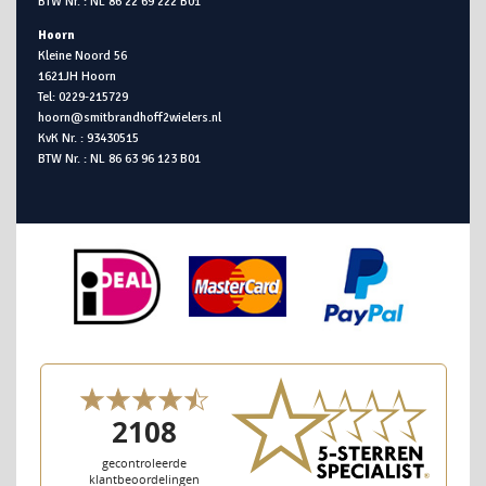
BTW Nr. : NL 86 22 69 222 B01
Hoorn
Kleine Noord 56
1621JH Hoorn
Tel: 0229-215729
hoorn@smitbrandhoff2wielers.nl
KvK Nr. : 93430515
BTW Nr. : NL 86 63 96 123 B01