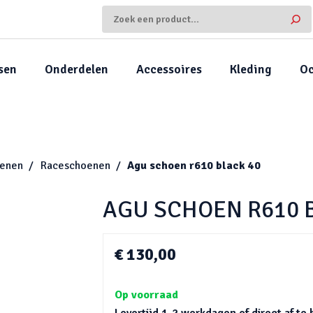
sen
Onderdelen
Accessoires
Kleding
Oc
enen
Raceschoenen
Agu schoen r610 black 40
AGU SCHOEN R610 
€ 130,00
Op voorraad
Levertijd 1-2 werkdagen of direct af te 