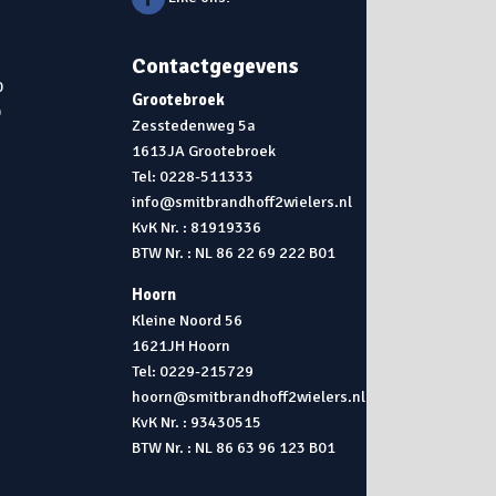
Contactgegevens
0
Grootebroek
0
Zesstedenweg 5a
1613JA Grootebroek
0
Tel: 0228-511333
info@smitbrandhoff2wielers.nl
KvK Nr. : 81919336
BTW Nr. : NL 86 22 69 222 B01
Hoorn
Kleine Noord 56
1621JH Hoorn
Tel: 0229-215729
hoorn@smitbrandhoff2wielers.nl
KvK Nr. : 93430515
BTW Nr. : NL 86 63 96 123 B01