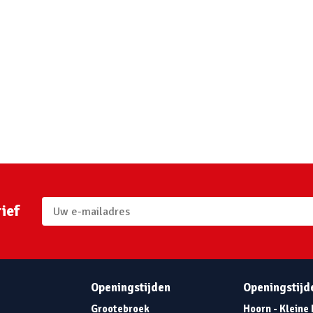
ief
Openingstijden
Openingstijd
Grootebroek
Hoorn - Kleine