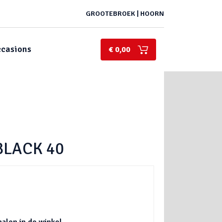
GROOTEBROEK | HOORN
casions
€ 0,00
BLACK 40
halen in de winkel.