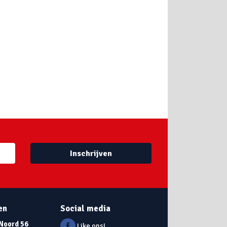
Inschrijven
en
Social media
 Noord 56
Like ons!