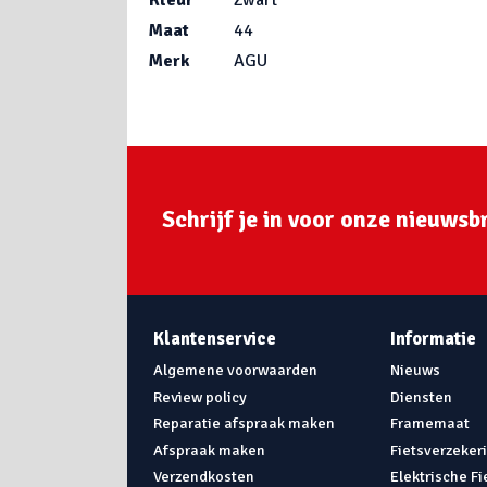
Kleur
Zwart
Maat
44
Merk
AGU
Schrijf je in voor onze nieuwsbr
Klantenservice
Informatie
Algemene voorwaarden
Nieuws
Review policy
Diensten
Reparatie afspraak maken
Framemaat
Afspraak maken
Fietsverzeker
Verzendkosten
Elektrische F