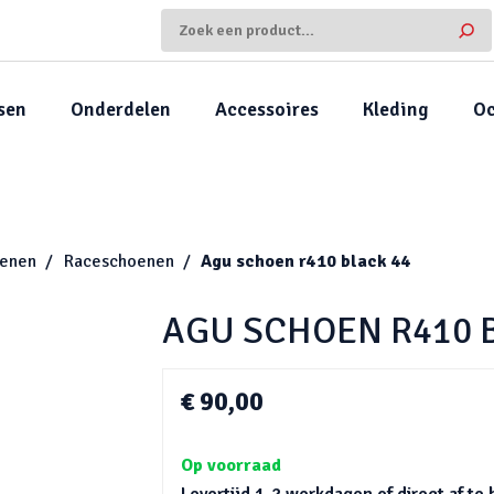
sen
Onderdelen
Accessoires
Kleding
Oc
enen
Raceschoenen
Agu schoen r410 black 44
AGU SCHOEN R410 
€ 90,00
Op voorraad
Levertijd 1-2 werkdagen of direct af te 