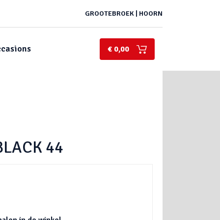
GROOTEBROEK | HOORN
casions
€ 0,00
BLACK 44
halen in de winkel.