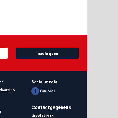
Inschrijven
en
Social media
 Noord 56
Like ons!
Contactgegevens
0
Grootebroek