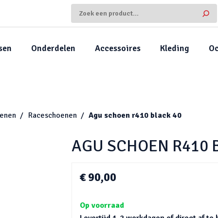
sen
Onderdelen
Accessoires
Kleding
Oc
enen
Raceschoenen
Agu schoen r410 black 40
AGU SCHOEN R410 
€ 90,00
Op voorraad
Levertijd 1-2 werkdagen of direct af te 