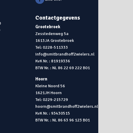
Contactgegevens
0
Grootebroek
0
Zesstedenweg 5a
1613JA Grootebroek
0
Tel: 0228-511333
info@smitbrandhoff2wielers.nl
KvK Nr. : 81919336
BTW Nr. : NL 86 22 69 222 B01
Hoorn
Kleine Noord 56
1621JH Hoorn
Tel: 0229-215729
hoorn@smitbrandhoff2wielers.nl
KvK Nr. : 93430515
BTW Nr. : NL 86 63 96 123 B01