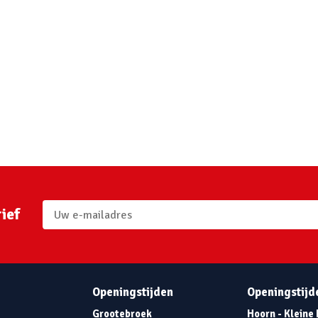
ief
Openingstijden
Openingstijd
Grootebroek
Hoorn - Kleine