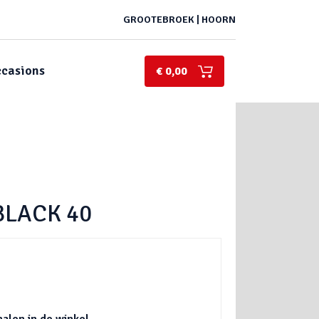
GROOTEBROEK | HOORN
casions
€ 0,00
BLACK 40
halen in de winkel.