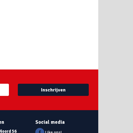
Inschrijven
en
Social media
 Noord 56
Like ons!