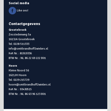
Social media
Like ons!
Contactgegevens
Grootebroek
Zesstedenweg 5a
1613JA Grootebroek
Tel: 0228-511333
info@smitbrandhoff2wielers.nl
KvK Nr. : 81919336
BTW Nr. : NL 86 22 69 222 B01
Hoorn
Kleine Noord 56
1621JH Hoorn
Tel: 0229-215729
hoorn@smitbrandhoff2wielers.nl
KvK Nr. : 93430515
BTW Nr. : NL 86 63 96 123 B01