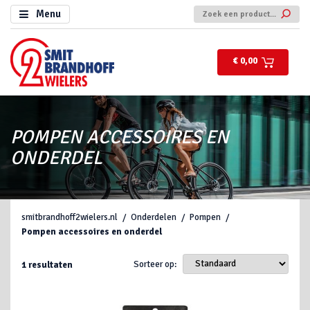
Menu
€ 0,00
POMPEN ACCESSOIRES EN
ONDERDEL
smitbrandhoff2wielers.nl
Onderdelen
Pompen
Pompen accessoires en onderdel
Sorteer op:
1
resultaten