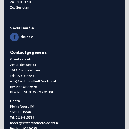
Za: 09:00-17:00
Zo: Gesloten
Social media
Like ons!
Contactgegevens
Grootebroek
Zesstedenweg 5a
1613JA Grootebroek
Tel: 0228-511333
info@smitbrandhoff2wielers.nl
KvK Nr. : 81919336
BTW Nr. : NL 86 22 69 222 B01
Hoorn
Kleine Noord 56
1621JH Hoorn
Tel: 0229-215729
hoorn@smitbrandhoff2wielers.nl
KvK Nr. : 93430515