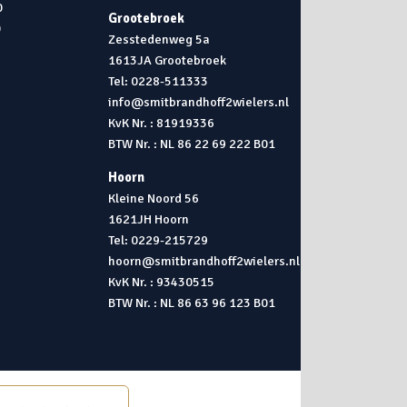
0
Grootebroek
0
Zesstedenweg 5a
1613JA Grootebroek
0
Tel: 0228-511333
info@smitbrandhoff2wielers.nl
KvK Nr. : 81919336
BTW Nr. : NL 86 22 69 222 B01
Hoorn
Kleine Noord 56
1621JH Hoorn
Tel: 0229-215729
hoorn@smitbrandhoff2wielers.nl
KvK Nr. : 93430515
BTW Nr. : NL 86 63 96 123 B01