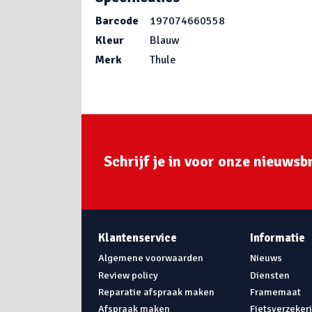
Barcode
197074660558
Kleur
Blauw
Merk
Thule
Schrijf je in voor onze nieuwsbr
Klantenservice
Informatie
Algemene voorwaarden
Nieuws
Review policy
Diensten
Reparatie afspraak maken
Framemaat
Afspraak maken
Fietsverzeker