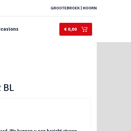
GROOTEBROEK | HOORN
casions
€ 0,00
 BL
rraad. We kunnen u een bericht sturen