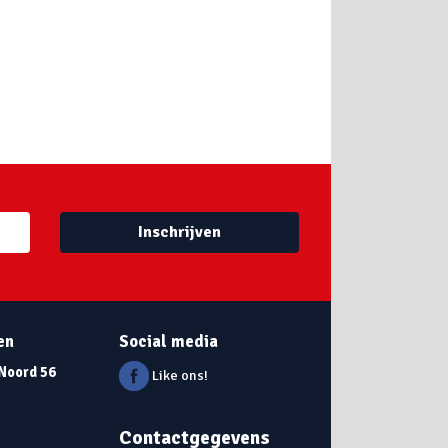
Inschrijven
en
Social media
 Noord 56
Like ons!
Contactgegevens