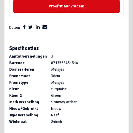
Proefrit aanvragen!
Delen:
Specificaties
Aantal versnellingen
3
Barcode
8713568451314
Dames/Heren
Meisjes
Framemaat
38cm
Frametype
Meisjes
Kleur
turquoise
Kleur 2
Groen
Merk versnelling
Sturmey Archer
Nieuw/Gebruikt
Nieuw
Type versnelling
Naaf
Wielmaat
24inch