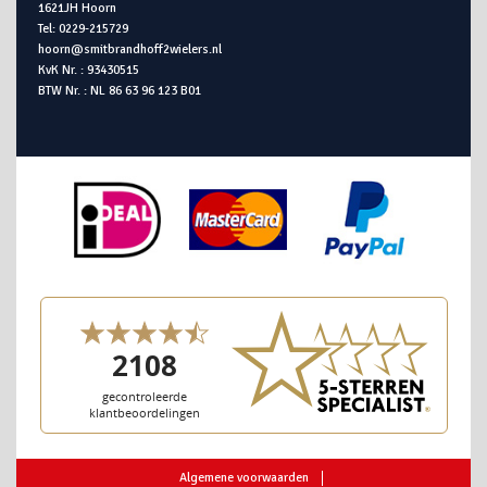
1621JH Hoorn
Tel: 0229-215729
hoorn@smitbrandhoff2wielers.nl
KvK Nr. : 93430515
BTW Nr. : NL 86 63 96 123 B01
Algemene voorwaarden