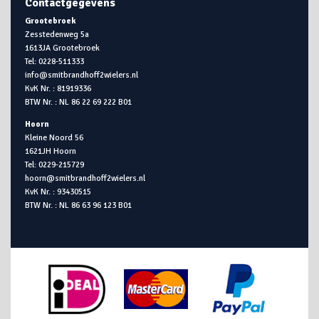
Contactgegevens
Grootebroek
Zesstedenweg 5a
1613JA Grootebroek
Tel: 0228-511333
info@smitbrandhoff2wielers.nl
KvK Nr. : 81919336
BTW Nr. : NL 86 22 69 222 B01
Hoorn
Kleine Noord 56
1621JH Hoorn
Tel: 0229-215729
hoorn@smitbrandhoff2wielers.nl
KvK Nr. : 93430515
BTW Nr. : NL 86 63 96 123 B01