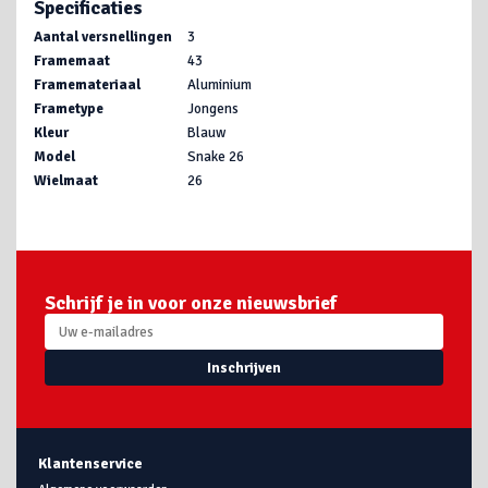
Specificaties
Aantal versnellingen
3
Framemaat
43
Framemateriaal
Aluminium
Frametype
Jongens
Kleur
Blauw
Model
Snake 26
Wielmaat
26
Schrijf je in voor onze nieuwsbrief
Inschrijven
Klantenservice