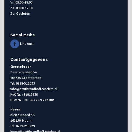
Vr: 09:00-18:00
Za: 09:00-17:00
Zo: Gesloten
Social media
Like ons!
Contactgegevens
Grootebroek
Zesstedenweg 5a
1613JA Grootebroek
Tel: 0228-511333
info@smitbrandhoff2wielers.nl
KvK Nr. : 81919336
BTW Nr. : NL 86 22 69 222 B01
Hoorn
Kleine Noord 56
1621JH Hoorn
Tel: 0229-215729
hoorn@smitbrandhoff2wielers.nl