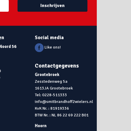
Inschrijven
en
Social media
 Noord 56
Like ons!
Contactgegevens
0
Grootebroek
0
Zesstedenweg 5a
1613JA Grootebroek
0
Tel: 0228-511333
info@smitbrandhoff2wielers.nl
KvK Nr. : 81919336
BTW Nr. : NL 86 22 69 222 B01
Hoorn