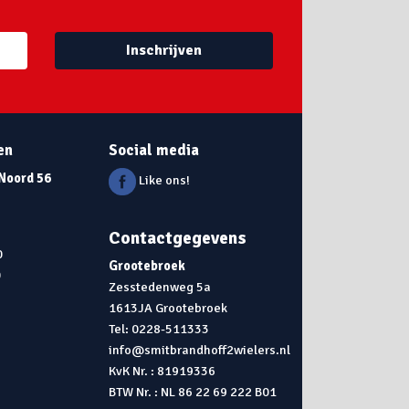
Inschrijven
en
Social media
 Noord 56
Like ons!
Contactgegevens
0
Grootebroek
0
Zesstedenweg 5a
1613JA Grootebroek
0
Tel: 0228-511333
info@smitbrandhoff2wielers.nl
KvK Nr. : 81919336
BTW Nr. : NL 86 22 69 222 B01