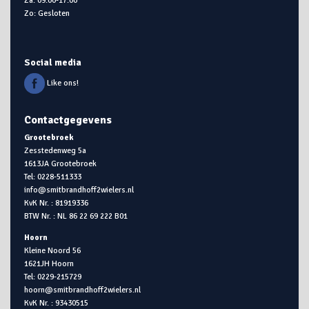
Zo: Gesloten
Social media
Like ons!
Contactgegevens
Grootebroek
Zesstedenweg 5a
1613JA Grootebroek
Tel: 0228-511333
info@smitbrandhoff2wielers.nl
KvK Nr. : 81919336
BTW Nr. : NL 86 22 69 222 B01
Hoorn
Kleine Noord 56
1621JH Hoorn
Tel: 0229-215729
hoorn@smitbrandhoff2wielers.nl
KvK Nr. : 93430515