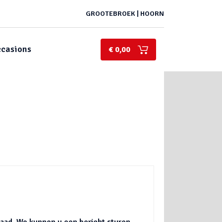
GROOTEBROEK | HOORN
casions
€ 0,00
rraad. We kunnen u een bericht sturen