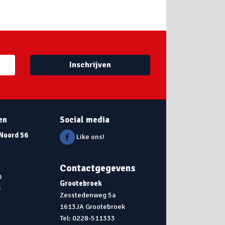
Inschrijven
en
Social media
 Noord 56
Like ons!
Contactgegevens
0
Grootebroek
0
Zesstedenweg 5a
1613JA Grootebroek
0
Tel: 0228-511333