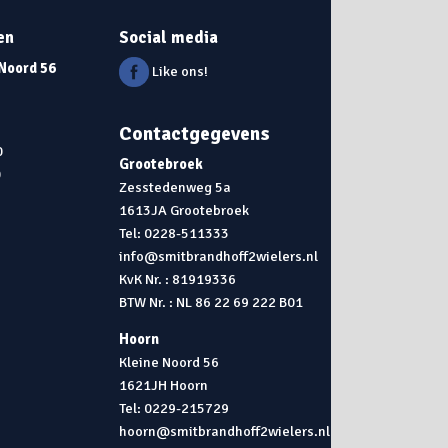
en
Social media
 Noord 56
Like ons!
Contactgegevens
0
Grootebroek
0
Zesstedenweg 5a
1613JA Grootebroek
0
Tel: 0228-511333
info@smitbrandhoff2wielers.nl
KvK Nr. : 81919336
BTW Nr. : NL 86 22 69 222 B01
Hoorn
Kleine Noord 56
1621JH Hoorn
Tel: 0229-215729
hoorn@smitbrandhoff2wielers.nl