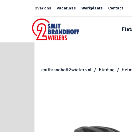
Over ons
Vacatures
Werkplaats
Contact
Fiet
smitbrandhoff2wielers.nl
Kleding
Hel