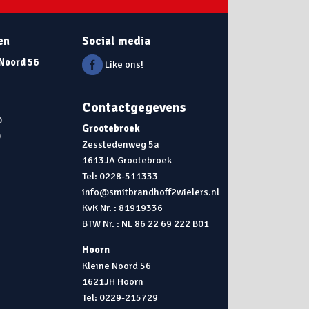
en
Social media
 Noord 56
Like ons!
Contactgegevens
0
Grootebroek
0
Zesstedenweg 5a
1613JA Grootebroek
0
Tel: 0228-511333
info@smitbrandhoff2wielers.nl
KvK Nr. : 81919336
BTW Nr. : NL 86 22 69 222 B01
Hoorn
Kleine Noord 56
1621JH Hoorn
Tel: 0229-215729