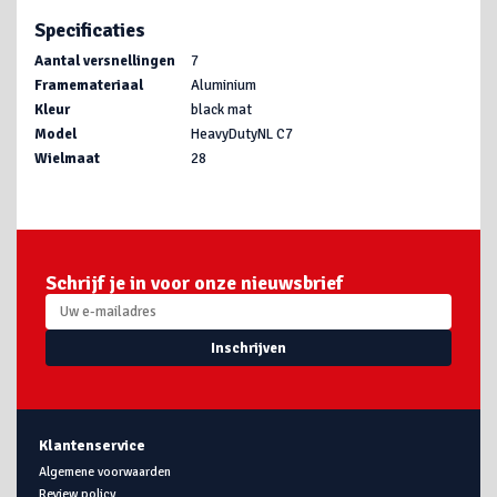
Specificaties
Aantal versnellingen
7
Framemateriaal
Aluminium
Kleur
black mat
Model
HeavyDutyNL C7
Wielmaat
28
Schrijf je in voor onze nieuwsbrief
Inschrijven
Klantenservice
Algemene voorwaarden
Review policy