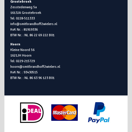
Grootebroek
Zesstedenweg 5a
1613JA Grootebroek
Tel: 0228-511333
info@smitbrandhoff2wielers.nl
KvK Nr. : 81919336
BTW Nr. : NL 86 22 69 222 B01
Hoorn
Kleine Noord 56
1621JH Hoorn
Tel: 0229-215729
hoorn@smitbrandhoff2wielers.nl
KvK Nr. : 93430515
BTW Nr. : NL 86 63 96 123 B01