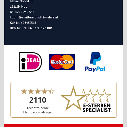
Kleine Noord 56
1621JH Hoorn
Tel: 0229-215729
hoorn@smitbrandhoff2wielers.nl
KvK Nr. : 93430515
BTW Nr. : NL 86 63 96 123 B01