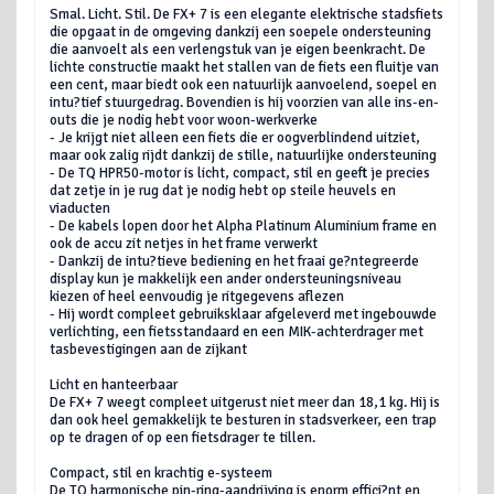
Smal. Licht. Stil. De FX+ 7 is een elegante elektrische stadsfiets
die opgaat in de omgeving dankzij een soepele ondersteuning
die aanvoelt als een verlengstuk van je eigen beenkracht. De
lichte constructie maakt het stallen van de fiets een fluitje van
een cent, maar biedt ook een natuurlijk aanvoelend, soepel en
intu?tief stuurgedrag. Bovendien is hij voorzien van alle ins-en-
outs die je nodig hebt voor woon-werkverke
- Je krijgt niet alleen een fiets die er oogverblindend uitziet,
maar ook zalig rijdt dankzij de stille, natuurlijke ondersteuning
- De TQ HPR50-motor is licht, compact, stil en geeft je precies
dat zetje in je rug dat je nodig hebt op steile heuvels en
viaducten
- De kabels lopen door het Alpha Platinum Aluminium frame en
ook de accu zit netjes in het frame verwerkt
- Dankzij de intu?tieve bediening en het fraai ge?ntegreerde
display kun je makkelijk een ander ondersteuningsniveau
kiezen of heel eenvoudig je ritgegevens aflezen
- Hij wordt compleet gebruiksklaar afgeleverd met ingebouwde
verlichting, een fietsstandaard en een MIK-achterdrager met
tasbevestigingen aan de zijkant
Licht en hanteerbaar
De FX+ 7 weegt compleet uitgerust niet meer dan 18,1 kg. Hij is
dan ook heel gemakkelijk te besturen in stadsverkeer, een trap
op te dragen of op een fietsdrager te tillen.
Compact, stil en krachtig e-systeem
De TQ harmonische pin-ring-aandrijving is enorm effici?nt en