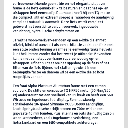
vertrouwenwekkende geometrie en het elegante stepover-
frame is de fiets gemakkelijk te besturen en gaat het op- en
afstappen heel eenvoudig. Daarnaast heeft hij een TQ-motor
die compact, stil en extreem soepel is, waardoor de aandrijving
compleet natuurlijk aanvoelt. Deze fiets wordt compleet
geleverd met een lichte carbon voorvork, ingebouwde
verlichting, hydraulische schijfremmen en
Je wilt je woon-werkverkeer doen op een e-bike die er niet
uitziet, klinkt of aanvoelt als een e-bike. Je zoekt een fiets met
een stille ondersteuning waarmee je eenvoudig flinke heuvels
kunt beklimmen zonder dat het zweet je uitbreekt. Bovendien
kun je met een stepover-frame supereenvoudig op- en
afstappen. Of het nu gaat om het rijgedrag op de fiets of het
tillen van de fiets tijdens het stallen, gewicht is een
belangrijke factor en daarom wil je een e-bike die zo licht
mogelijk is zonder
Een fraai Alpha Platinum Aluminium frame met een carbon
voorvork. De stille en compacte TQ HPR50 motor (50 Nm//250
W) ondersteunt tot een snelheid van 25 km/h en heeft een 360
Wh accu en ingebouwd led-display. Een nauwkeurig
schakelende 10-speed Shimano CUES U6000 aandrijflijn,
krachtige hydraulische schijfremmen en 700c-wielen met
gripvaste 40 mm banden. Plus alle ins en outs die nuttig zijn bij
woon-werkverkeer, zoals ingebouwde verlichting, een
fietsstandaard en een MIK-compatibele achterdrager.