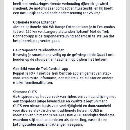
heeft een verbazingwekkende verhouding rijbereik-gewicht-
snelheid. De motor is zeer compact en fluisterstil, en hij biedt
een natuurlijk aanvoelende ondersteuning tot 25 km/u.
Optionele Range Extender
Met de optionele 160 Wh Range Extender kom je in Eco-modus
tot wel 120 km ver. Langere afstanden fietsen? Met de Trek
Connect-app is de trapondersteuning zodanig in te stellen dat
het rijbereik nog verder gaat.
Ge?ntegreerde telefoonhouder
Bevestig je smartphone veilig op de ge?ntegreerde Quad Lock-
houder op de stuurpen en laad hem op tijdens het fietsen!
Geschikt voor de Trek Central-app
Koppel je FX+ 7 met de Trek Central-app en geniet van stap-
voor-stap route-informatie, een rijbereik-calculator en andere
e-bike-functionaliteiten.
Shimano CUES
Ge?nspireerd op het verzoek van rijders om een aandrijving met
een zorgeloos lange levensduur en kwaliteit legt Shimano
CUES een nieuwe basis voor veelzijdigheid en duurzaamheid
voor diverse elektrische en traditionele fietsen. CUES is
voorzien van Shimano?s nieuwe LINKGLIDE aandrijftechnologie,
waardoor slijtende onderdelen als de ketting, cassette en
kettingbladen aanzienlijk langer meegaan.