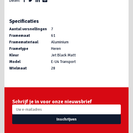
Delen:
Specificaties
Aantal versnellingen
7
Framemaat
61
Framemateriaal
Aluminium
Frametype
Heren
Kleur
Jet Black Matt
Model
E-U4 Transport
Wielmaat
28
Schrijf je in voor onze nieuwsbrief
Inschrijven