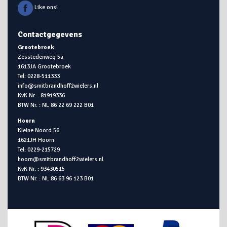
Like ons!
Contactgegevens
Grootebroek
Zesstedenweg 5a
1613JA Grootebroek
Tel: 0228-511333
info@smitbrandhoff2wielers.nl
KvK Nr. : 81919336
BTW Nr. : NL 86 22 69 222 B01
Hoorn
Kleine Noord 56
1621JH Hoorn
Tel: 0229-215729
hoorn@smitbrandhoff2wielers.nl
KvK Nr. : 93430515
BTW Nr. : NL 86 63 96 123 B01