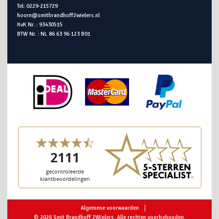
Tel: 0229-215729
hoorn@smitbrandhoff2wielers.nl
KvK Nr. : 93430515
BTW Nr. : NL 86 63 96 123 B01
Algemene voorwaarden
© 2026 Smit Brandhoff 2Wielers. Alle rechten voorbehouden.