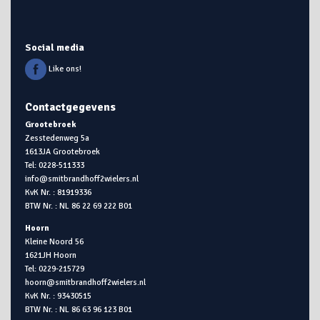
Social media
Like ons!
Contactgegevens
Grootebroek
Zesstedenweg 5a
1613JA Grootebroek
Tel: 0228-511333
info@smitbrandhoff2wielers.nl
KvK Nr. : 81919336
BTW Nr. : NL 86 22 69 222 B01
Hoorn
Kleine Noord 56
1621JH Hoorn
Tel: 0229-215729
hoorn@smitbrandhoff2wielers.nl
KvK Nr. : 93430515
BTW Nr. : NL 86 63 96 123 B01