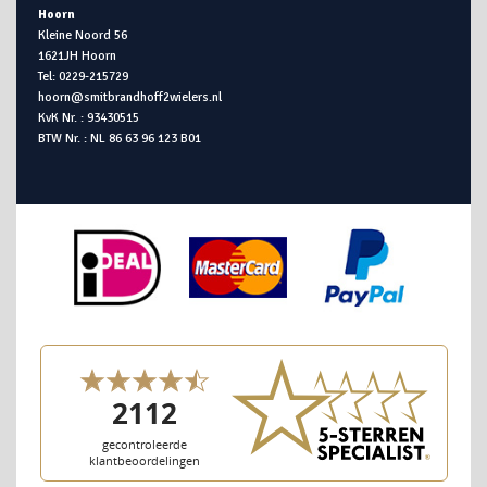
Hoorn
Kleine Noord 56
1621JH Hoorn
Tel: 0229-215729
hoorn@smitbrandhoff2wielers.nl
KvK Nr. : 93430515
BTW Nr. : NL 86 63 96 123 B01