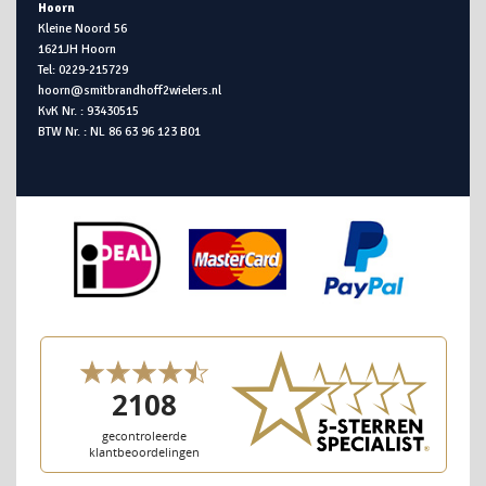
Hoorn
Kleine Noord 56
1621JH Hoorn
Tel: 0229-215729
hoorn@smitbrandhoff2wielers.nl
KvK Nr. : 93430515
BTW Nr. : NL 86 63 96 123 B01