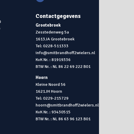
Contactgegevens
0
Grootebroek
0
Zesstedenweg 5a
1613JA Grootebroek
0
Tel: 0228-511333
info@smitbrandhoff2wielers.nl
KvK Nr. : 81919336
BTW Nr. : NL 86 22 69 222 B01
Hoorn
Kleine Noord 56
1621JH Hoorn
Tel: 0229-215729
hoorn@smitbrandhoff2wielers.nl
KvK Nr. : 93430515
BTW Nr. : NL 86 63 96 123 B01