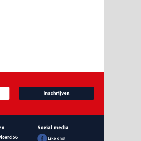
Inschrijven
en
Social media
 Noord 56
Like ons!