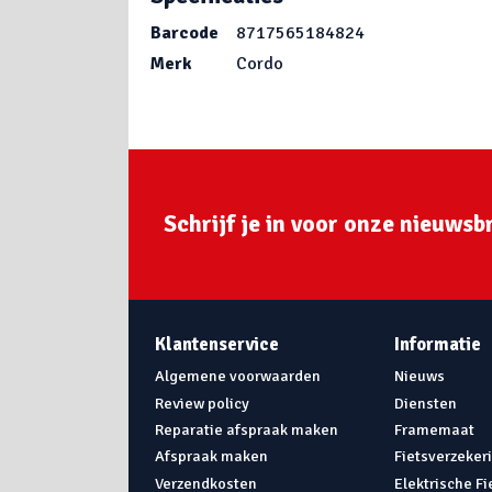
Barcode
8717565184824
Merk
Cordo
Schrijf je in voor onze nieuwsbr
Klantenservice
Informatie
Algemene voorwaarden
Nieuws
Review policy
Diensten
Reparatie afspraak maken
Framemaat
Afspraak maken
Fietsverzeker
Verzendkosten
Elektrische F