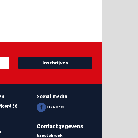
Inschrijven
en
Social media
 Noord 56
Like ons!
Contactgegevens
0
Grootebroek