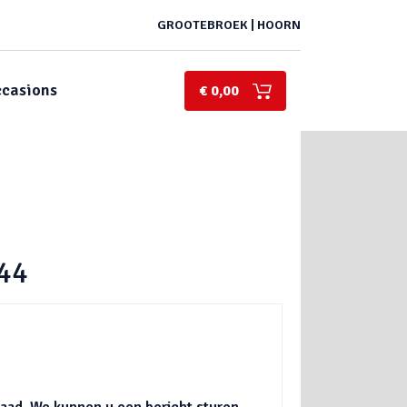
GROOTEBROEK | HOORN
casions
€ 0,00
44
rraad. We kunnen u een bericht sturen