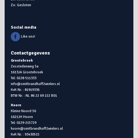
Zo: Gesloten
Social media
Like ons!
Contactgegevens
Grootebroek
Zesstedenweg 5a
1613JA Grootebroek
Tel: 0228-511333
info@smitbrandhoff2wielers.nl
KvK Nr. : 81919336
BTW Nr. : NL 86 22 69 222 B01
Hoorn
Kleine Noord 56
1621JH Hoorn
Tel: 0229-215729
hoorn@smitbrandhoff2wielers.nl
KvK Nr. : 93430515