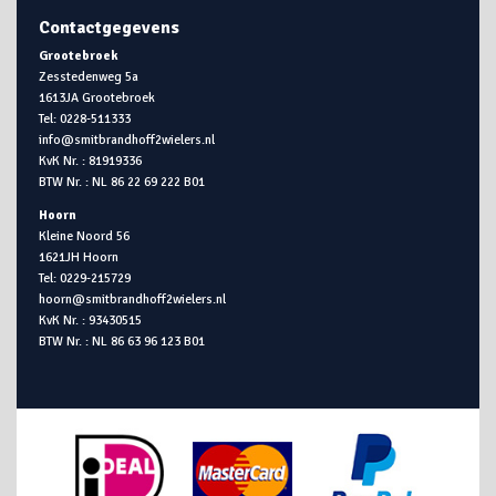
Contactgegevens
Grootebroek
Zesstedenweg 5a
1613JA Grootebroek
Tel: 0228-511333
info@smitbrandhoff2wielers.nl
KvK Nr. : 81919336
BTW Nr. : NL 86 22 69 222 B01
Hoorn
Kleine Noord 56
1621JH Hoorn
Tel: 0229-215729
hoorn@smitbrandhoff2wielers.nl
KvK Nr. : 93430515
BTW Nr. : NL 86 63 96 123 B01