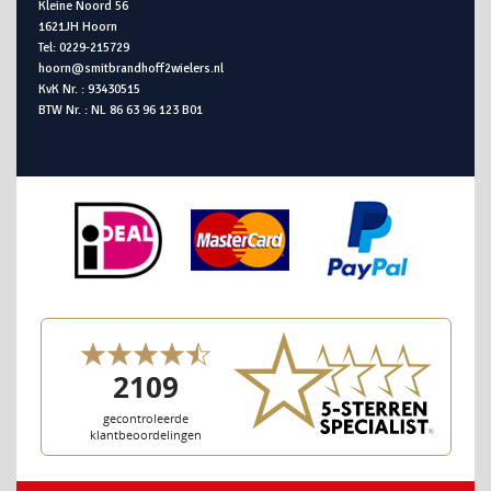
Kleine Noord 56
1621JH Hoorn
Tel: 0229-215729
hoorn@smitbrandhoff2wielers.nl
KvK Nr. : 93430515
BTW Nr. : NL 86 63 96 123 B01